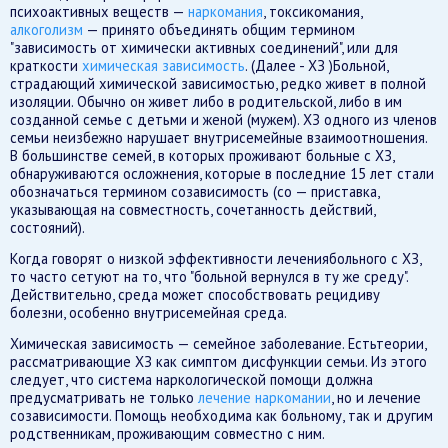
психоактивных веществ —
наркомания
, токсикомания,
алкоголизм
— принято объединять общим термином
"зависимость от химически активных соединений", или для
краткости
химическая зависимость
. (Далее - ХЗ )Больной,
страдающий химической зависимостью, редко живет в полной
изоляции. Обычно он живет либо в родительской, либо в им
созданной семье с детьми и женой (мужем). ХЗ одного из членов
семьи неизбежно нарушает внутрисемейные взаимоотношения.
В большинстве семей, в которых проживают больные с ХЗ,
обнаруживаются осложнения, которые в последние 15 лет стали
обозначаться термином созависимость (со — приставка,
указывающая на совместность, сочетанность действий,
состояний).
Когда говорят о низкой эффективности лечениябольного с ХЗ,
то часто сетуют на то, что "больной вернулся в ту же среду".
Действительно, среда может способствовать рецидиву
болезни, особенно внутрисемейная среда.
Химическая зависимость — семейное заболевание. Естьтеории,
рассматривающие ХЗ как симптом дисфункции семьи. Из этого
следует, что система наркологической помощи должна
предусматривать не только
лечение наркомании
, но и лечение
созависимости. Помощь необходима как больному, так и другим
родственникам, проживающим совместно с ним.