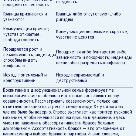
следовать
поощряется честность
Границы признаются и
Границы либо отсутствуют, либо
уважаются
ригидны
Коммуникации прямые;
Коммуникации непрямые и скрытые;
чувства открытые,
чувства не ценятся
свобода говорить
Поощряется рост и
Поощряется либо бунтарство, либо
независимость; индивиды
зависимость и покорность; индивиды
способны видеть
неспособны разрешать конфликты
конфликты
Исход: приемлемый и
Исход: неприемлемый и
конструктивный
деструктивный
Воспитание в дисфункциональной семье формирует те
психологические особенности, которые составляют почву
созависимости. Рассматривать созависимость только как
ответную реакцию на стресс в семье в виде ХЗ у одного из
членов было бы неверно. Стресс выступает как триггер, пусковой
механизм, чтобы имевшаяся почва пришла в движение. Здесь
уместно напомнить обассортативности браков больных
алкоголизмом. Ассортативность браков — это отклонение от
панмиксии при выборе брачного партнера. Иными словами,