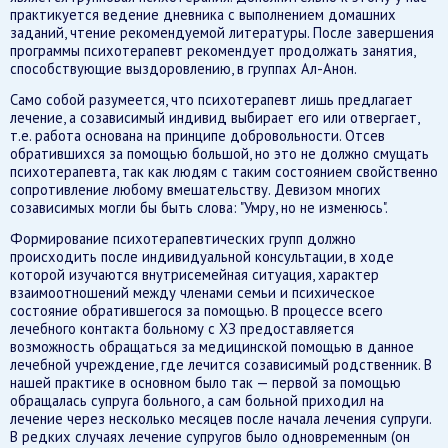
практикуется ведение дневника с выполнением домашних
заданий, чтение рекомендуемой литературы. После завершения
программы психотерапевт рекомендует продолжать занятия,
способствующие выздоровлению, в группах Ал-Анон.
Само собой разумеется, что психотерапевт лишь предлагает
лечение, а созависимый индивид выбирает его или отвергает,
т.е. работа основана на принципе добровольности. Отсев
обратившихся за помощью большой, но это не должно смущать
психотерапевта, так как людям с таким состоянием свойственно
сопротивление любому вмешательству. Девизом многих
созависимых могли бы быть слова: "Умру, но не изменюсь".
Формирование психотерапевтических групп должно
происходить после индивидуальной консультации, в ходе
которой изучаются внутрисемейная ситуация, характер
взаимоотношений между членами семьи и психическое
состояние обратившегося за помощью. В процессе всего
лечебного контакта больному с ХЗ предоставляется
возможность обращаться за медицинской помощью в данное
лечебной учреждение, где лечится созависимый родственник. В
нашей практике в основном было так — первой за помощью
обращалась супруга больного, а сам больной приходил на
лечение через несколько месяцев после начала лечения супруги.
В редких случаях лечение супругов было одновременным (он