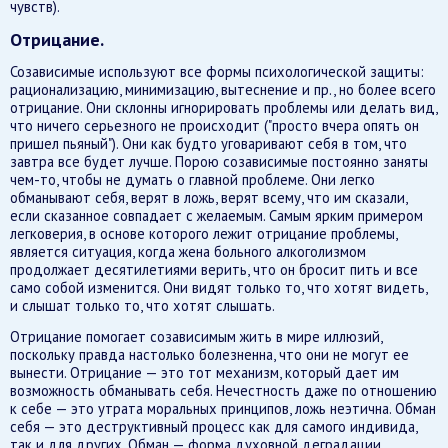
чувств).
Отрицание.
Созависимые используют все формы психологической защиты:
рационализацию, минимизацию, вытеснение и пр., но более всего
отрицание. Они склонны игнорировать проблемы или делать вид,
что ничего серьезного не происходит ("просто вчера опять он
пришел пьяный"). Они как будто уговаривают себя в том, что
завтра все будет лучше. Порою созависимые постоянно заняты
чем-то, чтобы не думать о главной проблеме. Они легко
обманывают себя, верят в ложь, верят всему, что им сказали,
если сказанное совпадает с желаемым. Самым ярким примером
легковерия, в основе которого лежит отрицание проблемы,
является ситуация, когда жена больного алкоголизмом
продолжает десятилетиями верить, что он бросит пить и все
само собой изменится. Они видят только то, что хотят видеть,
и слышат только то, что хотят слышать.
Отрицание помогает созависимым жить в мире иллюзий,
поскольку правда настолько болезненна, что они не могут ее
вынести. Отрицание — это тот механизм, который дает им
возможность обманывать себя. Нечестность даже по отношению
к себе — это утрата моральных принципов, ложь неэтична. Обман
себя — это деструктивный процесс как для самого индивида,
так и для других. Обман — форма духовной деградации.