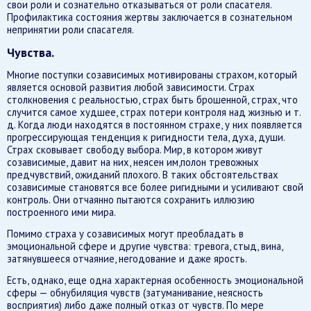
свои роли и сознательно отказываться от роли спасателя.
Профилактика состояния жертвы заключается в сознательном
непринятии роли спасателя.
Чувства.
Многие поступки созависимых мотивированы страхом, который
является основой развития любой зависимости. Страх
столкновения с реальностью, страх быть брошенной, страх, что
случится самое худшее, страх потери контроля над жизнью и т.
д. Когда люди находятся в постоянном страхе, у них появляется
прогрессирующая тенденция к ригидности тела, духа, души.
Страх сковывает свободу выбора. Мир, в котором живут
созависимые, давит на них, неясен им,полон тревожных
предчувствий, ожиданий плохого. В таких обстоятельствах
созависимые становятся все более ригидными и усиливают свой
контроль. Они отчаянно пытаются сохранить иллюзию
построенного ими мира.
Помимо страха у созависимых могут преобладать в
эмоциональной сфере и другие чувства: тревога, стыд, вина,
затянувшееся отчаяние, негодование и даже ярость.
Есть, однако, еще одна характерная особенность эмоциональной
сферы — обнубиляция чувств (затуманивание, неясность
восприятия) либо даже полный отказ от чувств. По мере