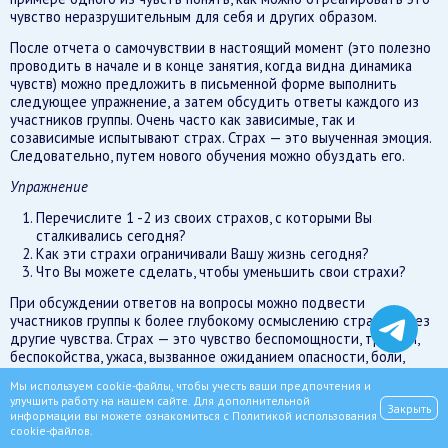
чувство неразрушительным для себя и других образом.
После отчета о самочувствии в настоящий момент (это полезно
проводить в начале и в конце занятия, когда видна динамика
чувств) можно предложить в письменной форме выполнить
следующее упражнение, а затем обсудить ответы каждого из
участников группы. Очень часто как зависимые, так и
созависимые испытывают страх. Страх — это выученная эмоция.
Следовательно, путем нового обучения можно обуздать его.
Упражнение
Перечислите 1 -2 из своих страхов, с которыми Вы
сталкивались сегодня?
Как эти страхи ограничивали Вашу жизнь сегодня?
Что Вы можете сделать, чтобы уменьшить свои страхи?
При обсуждении ответов на вопросы можно подвести
участников группы к более глубокому осмыслению страха через
другие чувства. Страх — это чувство беспомощности, тревоги,
беспокойства, ужаса, вызванное ожиданием опасности, боли,
несчастья.
Мы используем cookie-файлы, чтобы учесть ваши предпочтения и
улучшить работу на нашем сайте. Для дополнительной
Что мы можем делать со своими страхами? Здесь
Закрыть
информации вы можете ознакомиться с
Политикой использования
суммируетсяопыт участников группы. В резюме такого рода
cookie-файлов
.
можно включить следующее.