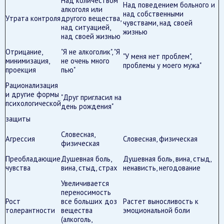
Над количеством
Над поведением больного и
алкоголя или
над собственными
Утрата контроля
другого вещества,
чувствами, над своей
над ситуацией,
жизнью
над своей жизнью
Отрицание,
"Я не алкоголик", "Я
"У меня нет проблем",
минимизация,
не очень много
проблемы у моего мужа"
проекция
пью"
Рационализация
и другие формы
"Друг пригласил на
психологической
день рождения"
защиты
Словесная,
Агрессия
Словесная, физическая
физическая
Преобладающие
Душевная боль,
Душевная боль, вина, стыд,
чувства
вина, стыд, страх
ненависть, негодование
Увеличивается
переносимость
Рост
все больших доз
Растет выносливость к
толерантности
вещества
эмоциональной боли
(алкоголь,