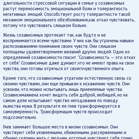
длительности стрессовой ситуации в семье у созависимых
растут переносимость эмоциональной боли и толерантность
негативных эмоций. Способствует росту толерантности такой
механизм эмоционального обезболивания,как отказ чувствовать,
потому что чувствовать слишком больно.
Жизнь созависимых протекает так, как будто и не
воспринимается всеми чувствами. У них как бы утрачены навыки
распознаваниями понимания своих чувств. Они слишком
поглощены удовлетворением желаний других людей. Одно из
определений созависимости гласит. "Созависимость — это отказ
от себя". Созависимые даже думают,что не имеют права на свои
чувства, они готовы отречься от своегочувственного опыта.
Кроме того, что созависимые утратили естественную связь со
своими чувствами, они еще привыкли к искажению чувств. Они
усвоили, что можно испытывать лишь приемлемые чувства.
Созависимаяжена хочет видеть себя доброй, любящей, но на
самом деле испытывает чувство негодования по поводу
пьянства мужа. В результате ее гнев трансформируется в
самоуверенность. Трансформация чувств происходит
подсознательно.
Гнев занимает большое место в жизни созависимых. Они
чувствуют себя уязвленными, обиженными, рассерженными и
обычно склонны жить с людьми, которые чувствуют себя точно