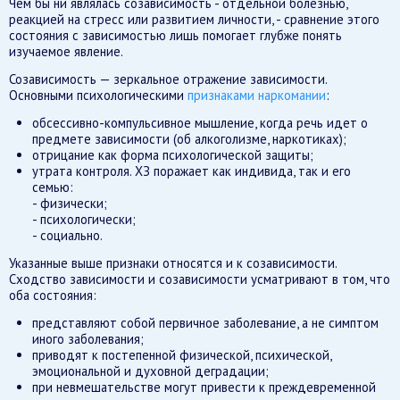
Чем бы ни являлась созависимость - отдельной болезнью,
реакцией на стресс или развитием личности, - сравнение этого
состояния с зависимостью лишь помогает глубже понять
изучаемое явление.
Созависимость — зеркальное отражение зависимости.
Основными психологическими
признаками наркомании
:
обсессивно-компульсивное мышление, когда речь идет о
предмете зависимости (об алкоголизме, наркотиках);
отрицание как форма психологической защиты;
утрата контроля. ХЗ поражает как индивида, так и его
семью:
- физически;
- психологически;
- социально.
Указанные выше признаки относятся и к созависимости.
Сходство зависимости и созависимости усматривают в том, что
оба состояния:
представляют собой первичное заболевание, а не симптом
иного заболевания;
приводят к постепенной физической, психической,
эмоциональной и духовной деградации;
при невмешательстве могут привести к преждевременной