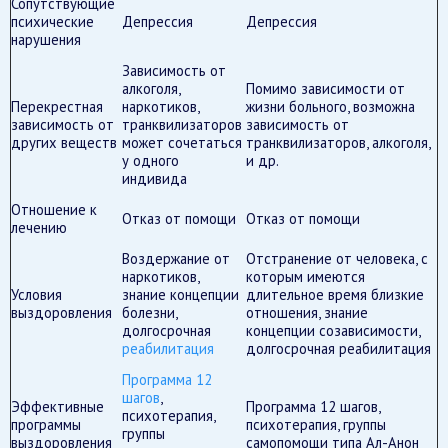
Сопутствующие
психические
Депрессия
Депрессия
нарушения
Зависимость от
алкоголя,
Помимо зависимости от
Перекрестная
наркотиков,
жизни больного, возможна
зависимость от
транквилизаторов
зависимость от
других веществ
может сочетаться
транквилизаторов, алкоголя,
у одного
и др.
индивида
Отношение к
Отказ от помощи
Отказ от помощи
лечению
Воздержание от
Отстранение от человека, с
наркотиков,
которым имеются
Условия
знание концепции
длительное время близкие
выздоровления
болезни,
отношения, знание
долгосрочная
концепции созависимости,
реабилитация
долгосрочная реабилитация
Программа 12
шагов
,
Эффективные
Программа 12 шагов,
психотерапия,
программы
психотерапия, группы
группы
выздоровления
самопомощи типа Ал-Анон