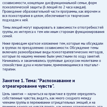
созависимости, концепции дисфункциональной семьи, форм
психологической защиты (6 лекций по 2 часа каждая).
Проведение образовательной части программы, как впрочем и
вся психотерапия в целом, обеспечивается творческим
подходом к ней.
Темы лекций могут варьировать в зависимости отпотребностей
группы, их интереса к тем или иным сторонам функционирования
семей.
Ниже приводим краткое изложение тем, которые мы обсуждали
в группах по преодолению созависимости. Обсуждение темы
включало разнообразные виды психотерапевтических методов,
которые по нашему мнению были уместными по ходу занятий.
Начинались и заканчивались групповые дискуссии молитвами о
спокойствии духа и молитвами, применяющимися в гештальт-
терапии.
Занятие 1. Тема: "Распознавание и
отреагирование чувств".
Цель занятия — научиться на практике в группе определять
собственные чувства, видеть, как много сходного между
членами группы в переживании отрицательных эмоций, и на
примере одного из чувств понять, как можно отреагировать это