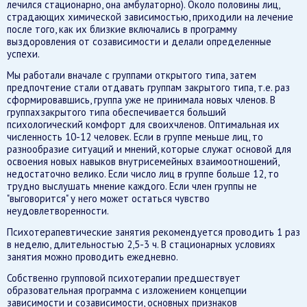
лечился стационарно, она амбулаторно). Около половины лиц,
страдающих химической зависимостью, приходили на лечение
после того, как их близкие включались в программу
выздоровления от созависимости и делали определенные
успехи.
Мы работали вначале с группами открытого типа, затем
предпочтение стали отдавать группам закрытого типа, т.е. раз
сформировавшись, группа уже не принимала новых членов. В
группахзакрытого типа обеспечивается больший
психологический комфорт для своихчленов. Оптимальная их
численность 10-12 человек. Если в группе меньше лиц, то
разнообразие ситуаций и мнений, которые служат основой для
освоения новых навыков внутрисемейных взаимоотношений,
недостаточно велико. Если число лиц в группе больше 12, то
трудно выслушать мнение каждого. Если член группы не
"выговорится" у него может остаться чувство
неудовлетворенности.
Психотерапевтические занятия рекомендуется проводить 1 раз
в неделю, длительностью 2,5-3 ч. В стационарных условиях
занятия можно проводить ежедневно.
Собственно групповой психотерапии предшествует
образовательная программа с изложением концепции
зависимости и созависимости, основных признаков