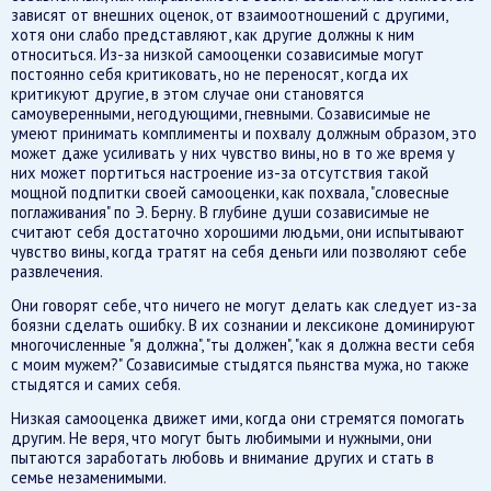
зависят от внешних оценок, от взаимоотношений с другими,
хотя они слабо представляют, как другие должны к ним
относиться. Из-за низкой самооценки созависимые могут
постоянно себя критиковать, но не переносят, когда их
критикуют другие, в этом случае они становятся
самоуверенными, негодующими, гневными. Созависимые не
умеют принимать комплименты и похвалу должным образом, это
может даже усиливать у них чувство вины, но в то же время у
них может портиться настроение из-за отсутствия такой
мощной подпитки своей самооценки, как похвала, "словесные
поглаживания" по Э. Берну. В глубине души созависимые не
считают себя достаточно хорошими людьми, они испытывают
чувство вины, когда тратят на себя деньги или позволяют себе
развлечения.
Они говорят себе, что ничего не могут делать как следует из-за
боязни сделать ошибку. В их сознании и лексиконе доминируют
многочисленные "я должна", "ты должен", "как я должна вести себя
с моим мужем?" Созависимые стыдятся пьянства мужа, но также
стыдятся и самих себя.
Низкая самооценка движет ими, когда они стремятся помогать
другим. Не веря, что могут быть любимыми и нужными, они
пытаются заработать любовь и внимание других и стать в
семье незаменимыми.