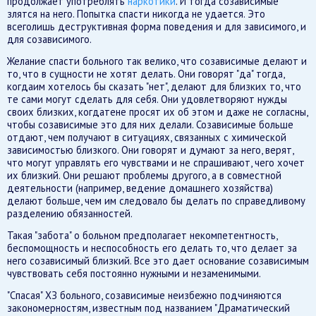
продолжает употреблять
наркотики
. И тогда созависимые
злятся на него. Попытка спасти никогда не удается. Это
всеголишь деструктивная форма поведения и для зависимого, и
для созависимого.
Желание спасти больного так велико, что созависимые делают и
то, что в сущности не хотят делать. Они говорят "да" тогда,
когдаим хотелось бы сказать "нет", делают для близких то, что
те сами могут сделать для себя. Они удовлетворяют нужды
своих близких, когдатене просят их об этом и даже не согласны,
чтобы созависимые это для них делали. Созависимые больше
отдают, чем получают в ситуациях, связанных с химической
зависимостью близкого. Они говорят и думают за него, верят,
что могут управлять его чувствами и не спрашивают, чего хочет
их близкий. Они решают проблемы другого, а в совместной
деятельности (например, ведение домашнего хозяйства)
делают больше, чем им следовало бы делать по справедливому
разделению обязанностей.
Такая "забота" о больном предполагает некомпетентность,
беспомощность и неспособность его делать то, что делает за
него созависимый близкий. Все это дает основание созависимым
чувствовать себя постоянно нужными и незаменимыми.
"Спасая" ХЗ больного, созависимые неизбежно подчиняются
закономерностям, известным под названием "Драматический