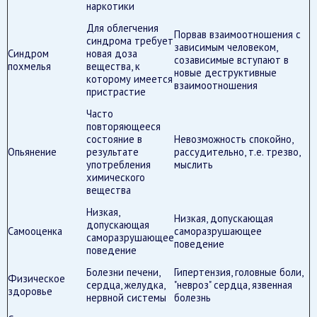
наркотики
Для облегчения
Порвав взаимоотношения с
синдрома требует
зависимым человеком,
Синдром
новая доза
созависимые вступают в
похмелья
вещества, к
новые деструктивные
которому имеется
взаимоотношения
пристрастие
Часто
повторяющееся
состояние в
Невозможность спокойно,
Опьянение
результате
рассудительно, т.е. трезво,
употребления
мыслить
химического
вещества
Низкая,
Низкая, допускающая
допускающая
Самооценка
саморазрушающее
саморазрушающее
поведение
поведение
Болезни печени,
Гипертензия, головные боли,
Физическое
сердца, желудка,
"невроз" сердца, язвенная
здоровье
нервной системы
болезнь