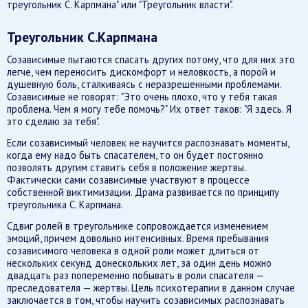
треугольник С. Карпмана" или "Треугольник власти".
Треугольник С.Карпмана
Созависимые пытаются спасать других потому, что для них это
легче, чем переносить дискомфорт и неловкость, а порой и
душевную боль, сталкиваясь с неразрешенными проблемами.
Созависимые не говорят: "Это очень плохо, что у тебя такая
проблема. Чем я могу тебе помочь?" Их ответ таков: "Я здесь. Я
это сделаю за тебя".
Если созависимый человек не научится распознавать моменты,
когда ему надо быть спасателем, то он будет постоянно
позволять другим ставить себя в положение жертвы.
Фактически сами созависимые участвуют в процессе
собственной виктимизации. Драма развивается по принципу
треугольника С. Карпмана.
Сдвиг ролей в треугольнике сопровождается изменением
эмоций, причем довольно интенсивных. Время пребывания
созависимого человека в одной роли может длиться от
нескольких секунд донескольких лет, за один день можно
двадцать раз попеременно побывать в роли спасателя —
преследователя — жертвы. Цель психотерапии в данном случае
заключается в том, чтобы научить созависимых распознавать