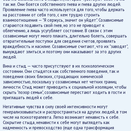
так же. Они боятся собственного гнева и гнева других людей.
Проявление гнева часто используется для того, чтобы держать
на расстоянии от себя того, с кем трудно строить
взаимоотношения — "Я сержусь, значит он уйдет". Созависимые
стараются подавить свой гнев, но это не приводит к
облегчению, а лишь усугубляет состояние. В связи с этим
созависимые могут много плакать, длительно болеть, совершать
отвратительные поступки для сведения счетов, проявлять
враждебность и насилие. Созависимые считают, что их "заводят",
вынуждают злиться, и поэтому они наказывают за это других
людей.
Вина и стыд — часто присутствуют в их психологическом
состоянии. Они стыдятся как собственного поведения, так и
поведения своих близких, страдающих химической
зависимостью, поскольку у созависимых нет четких границ
личности. Стыд может приводить к социальной изоляции, чтобы
скрыть "позор семьи", созависимые перестают ходить в гости и
приглашать людей к себе.
Негативные чувства в силу своей интенсивности могут
генерализовываться и распространяться на других людей, в том
числе на психотерапевта. Легко возникает ненависть к себе.
Сокрытие стыда, ненависти к себе могут выглядеть как
надменность и превосходство (еще одна трансформация