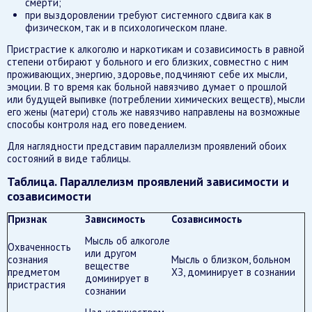
смерти;
при выздоровлении требуют системного сдвига как в
физическом, так и в психологическом плане.
Пристрастие к алкоголю и наркотикам и созависимость в равной
степени отбирают у больного и его близких, совместно с ним
проживающих, энергию, здоровье, подчиняют себе их мысли,
эмоции. В то время как больной навязчиво думает о прошлой
или будущей выпивке (потреблении химических веществ), мысли
его жены (матери) столь же навязчиво направлены на возможные
способы контроля над его поведением.
Для наглядности представим параллелизм проявлений обоих
состояний в виде таблицы.
Таблица. Параллелизм проявлений зависимости и
созависимости
Признак
Зависимость
Созависимость
Мысль об алкоголе
Охваченность
или другом
сознания
Мысль о близком, больном
веществе
предметом
ХЗ, доминирует в сознании
доминирует в
пристрастия
сознании