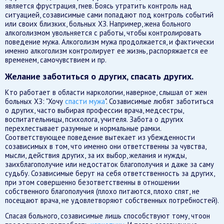
является фрустрация, гнев. Боясь утратить контроль над
ситуацией, созависимые сами попадают под контроль событий
или своих близких, больных ХЗ. Например, жена больного
алкоголизмом увольняется с работы, чтобы контролировать
поведение мужа. Алкоголизм мужа продолжается, и фактически
именно алкоголизм контролирует ее жизнь, распоряжается ее
временем, самочувствием и пр.
Желание заботиться о других, спасать других.
Кто работает в области наркологии, наверное, слышал от жен
больных ХЗ: "Хочу
спасти мужа
". Созависимые любят заботиться
о других, часто выбирая профессии врача, медсестры,
воспитательницы, психолога, учителя. Забота о других
перехлестывает разумные и нормальные рамки.
Соответствующее поведение вытекает из убежденности
созависимых в том, что именно они ответственны за чувства,
мысли, действия других, за их выбор, желания и нужды,
заихблагополучие или недостаток благополучия и даже за саму
судьбу. Созависимые берут на себя ответственность за других,
при этом совершенно безответственны в отношении
собственного благополучия (плохо питаются, плохо спят, не
посещают врача, не удовлетворяют собственных потребностей).
Спасая больного, созависимые лишь способствуют тому, чтоон