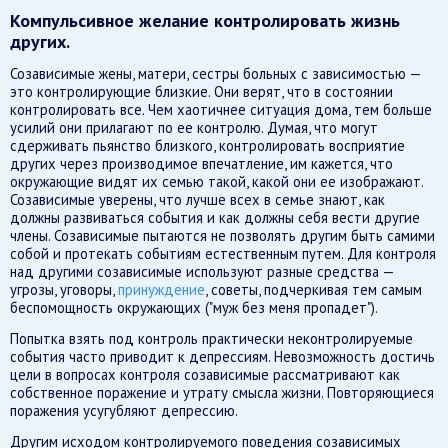
Компульсивное желание контролировать жизнь
других.
Созависимые жены, матери, сестры больных с зависимостью —
это контролирующие близкие. Они верят, что в состоянии
контролировать все. Чем хаотичнее ситуация дома, тем больше
усилий они прилагают по ее контролю. Думая, что могут
сдерживать пьянство близкого, контролировать восприятие
других через производимое впечатление, им кажется, что
окружающие видят их семью такой, какой они ее изображают.
Созависимые уверены, что лучше всех в семье знают, как
должны развиваться события и как должны себя вести другие
члены. Созависимые пытаются не позволять другим быть самими
собой и протекать событиям естественным путем. Для контроля
над другими созависимые используют разные средства —
угрозы, уговоры,
принуждение
, советы, подчеркивая тем самым
беспомощность окружающих ("муж без меня пропадет").
Попытка взять под контроль практически неконтролируемые
события часто приводит к депрессиям. Невозможность достичь
цели в вопросах контроля созависимые рассматривают как
собственное поражение и утрату смысла жизни. Повторяющиеся
поражения усугубляют депрессию.
Другим исходом контролируемого поведения созависимых