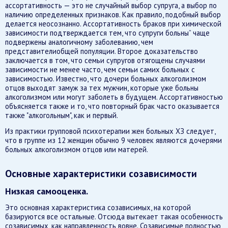
ассортативность — это не случайный выбор супруга, а выбор по
наличию определенных признаков. Как правило, подобный выбор
делается неосознанно. Ассортативность браков при химической
зависимости подтверждается тем, что супруги больны” чаще
подвержены аналогичному заболеванию, чем
представителиобщей популяции. Второе доказательство
заключается в том, что семьи супругов отягощены случаями
зависимости не менее часто, чем семьи самих больных с
зависимостью. Известно, что дочери больных алкоголизмом
отцов выходят замуж за тех мужчин, которые уже больны
алкоголизмом или могут заболеть в будущем. Ассортативностью
объясняется также и то, что повторный брак часто оказывается
также "алкогольным", как и первый.
Из практики групповой психотерапии жен больных ХЗ следует,
что в группе из 12 женщин обычно 9 человек являются дочерями
больных алкоголизмом отцов или матерей.
Основные характеристики созависимости
Низкая самооценка.
Это основная характеристика созависимых, на которой
базируются все остальные. Отсюда вытекает такая особенность
созависимых, как направленность вовне. Созависимые полностью