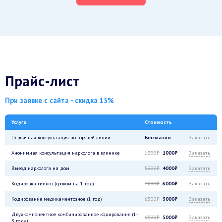
Прайс-лист
При заявке с сайта - скидка 15%
Услуга
Стоимость
Первичная консультация по горячей линии
Бесплатно
Заказать
Анонимная консультация нарколога в клинике
1300₽
1000₽
Заказать
Выезд нарколога на дом
5200₽
4000₽
Заказать
Кодировка гипноз (сроком на 1 год)
7800₽
6000₽
Заказать
Кодирование медикаментозное (1 год)
6500₽
5000₽
Заказать
Двухкомпонентное комбинированное кодирование (1-
6500₽
5000₽
Заказать
3 года)