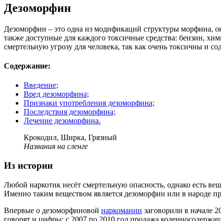
Дезоморфин
Дезоморфин – это одна из модификаций структуры морфина, 
также доступные для каждого токсичные средства: бензин, хим
смертельную угрозу для человека, так как очень токсичны и со
Содержание:
Введение;
Вред дезоморфина;
Признаки употребления дезоморфина;
Последствия дезоморфина;
Лечение дезоморфина.
Крокодил, Ширка, Грязный
Названия на сленге
Из истории
Любой наркотик несёт смертельную опасность, однако есть в
Именно таким веществом является дезоморфин или в народе пр
Впервые о дезоморфиновой
наркомании
заговорили в начале 2
говорят и цифры: с 2007 по 2010 год продажа кодеиносодержащи