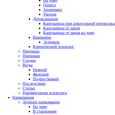
На дому
Гипноз
Анонимно
Уколом
Детоксикация
Капельница при алкогольной интоксик
Капельница от запоя
Капельница от запоя на дому
Вшивание
Эспераль
Клинический психолог
Причины
Признаки
Стадии
Виды
Пивной
Женский
Подростковый
Последствия
Статьи
Рекомендации психолога
Наркомания
Лечение наркомании
На дому
В стационаре