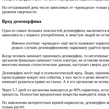
На сегодняшний день число зависимых от «крокодила» только 
уровнем смертности.
Вред дезоморфина
Одна из самых больших опасностей дезоморфина заключается в 
зависимость с первого употребления, и зачастую людей не оста
Именно поэтому «крокодил» ещё часто называют наркоти
редких случаях дезоморфиновому наркоману удаётся прожи
Когда человек начинает принимать дезоморфин, то негативные 
организм буквально начинает гнить изнутри, не оставляя челов
многочисленные статистические данные, наступает смерть дос
Дезоморфин несёт ещё и психологический вред. Люди, приним
происходящие вокруг них события, у них часто и резко меняет
начинает рушиться прямо на глазах. А в его организме ко все
Через 5-7 дней из организма выводится до 80% наркотика, ост
процессы. Полностью вредоносные вещества выводятся лишь че
По заявлениям авторитетных врачей-наркологов, дезоморфин я
только растёт.