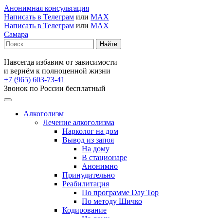
Анонимная консультация
Написать в Телеграм
или
MAX
Написать в Телеграм
или
MAX
Самара
Навсегда избавим от зависимости
и вернём к полноценной жизни
+7 (965) 603-73-41
Звонок по России бесплатный
Алкоголизм
Лечение алкоголизма
Нарколог на дом
Вывод из запоя
На дому
В стационаре
Анонимно
Принудительно
Реабилитация
По программе Day Top
По методу Шичко
Кодирование