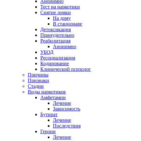
Анонимно
Тест на наркотики
Снятие ломки
На дому
В стационаре
Детоксикация
Принудительно
Реабилитация
Анонимно
УБОД
Ресоциализация
Кодирование
Клинический психолог
Причины
Признаки
Стадии
Виды наркотиков
Амфетамин
Лечение
Зависимость
Бутират
Лечение
Последствия
Героин
Лечение