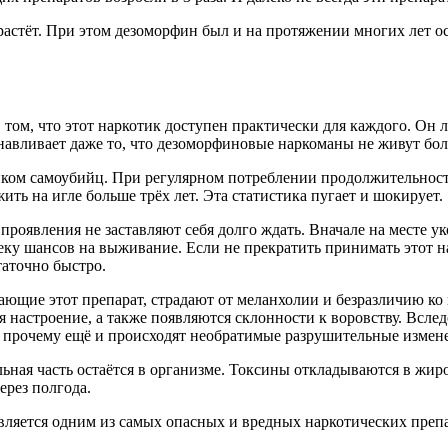
растёт. При этом дезоморфин был и на протяжении многих лет 
том, что этот наркотик доступен практически для каждого. Он л
навливает даже то, что дезоморфиновые наркоманы не живут боль
ком самоубийц. При регулярном потреблении продолжительность
ть на игле больше трёх лет. Эта статистика пугает и шокирует.
проявления не заставляют себя долго ждать. Вначале на месте у
еку шансов на выживание. Если не прекратить принимать этот на
таточно быстро.
ающие этот препарат, страдают от меланхолии и безразличию к
ся настроение, а также появляются склонности к воровству. Всл
му прочему ещё и происходят необратимые разрушительные измен
альная часть остаётся в организме. Токсины откладываются в жи
рез полгода.
вляется одним из самых опасных и вредных наркотических препа