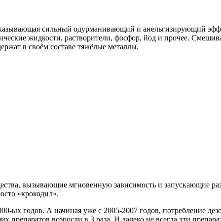
оказывающая сильный одурманивающий и анельгизирующий эффек
ические жидкости, растворители, фосфор, йод и прочее. Смешив
держат в своём составе тяжёлые металлы.
ещества, вызывающие мгновенную зависимость и запускающие раз
осто «крокодил».
000-ых годов. А начиная уже с 2005-2007 годов, потребление д
х препаратов возросли в 3 раза. И далеко не всегда эти препар