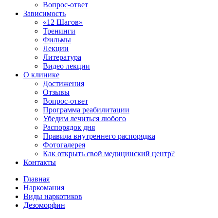
Вопрос-ответ
Зависимость
«12 Шагов»
Тренинги
Фильмы
Лекции
Литература
Видео лекции
О клинике
Достижения
Отзывы
Вопрос-ответ
Программа реабилитации
Убедим лечиться любого
Распорядок дня
Правила внутреннего распорядка
Фотогалерея
Как открыть свой медицинский центр?
Контакты
Главная
Наркомания
Виды наркотиков
Дезоморфин