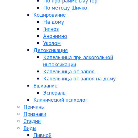
По программе Day Top
По методу Шичко
Кодирование
На дому
Гипноз
Анонимно
Уколом
Детоксикация
Капельница при алкогольной
интоксикации
Капельница от запоя
Капельница от запоя на дому
Вшивание
Эспераль
Клинический психолог
Причины
Признаки
Стадии
Виды
Пивной