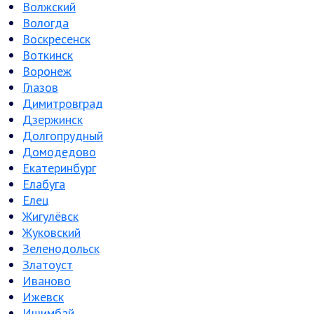
Волжский
Вологда
Воскресенск
Воткинск
Воронеж
Глазов
Димитровград
Дзержинск
Долгопрудный
Домодедово
Екатеринбург
Елабуга
Елец
Жигулёвск
Жуковский
Зеленодольск
Златоуст
Иваново
Ижевск
Ишимбай