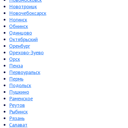
Новотроицк
Новочебоксарск
Ногинск
Обнинск
Одинцово
Октябрьский
Оренбург
Орехово-Зуево
Орск
Пенза
Первоуральск
Пермь
Подольск
Пушкино
Раменское
Реутов
Рыбинск
Рязань
Салават