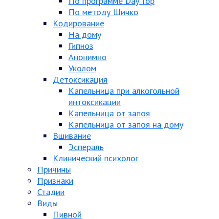
По программе Day Top
По методу Шичко
Кодирование
На дому
Гипноз
Анонимно
Уколом
Детоксикация
Капельница при алкогольной
интоксикации
Капельница от запоя
Капельница от запоя на дому
Вшивание
Эспераль
Клинический психолог
Причины
Признаки
Стадии
Виды
Пивной