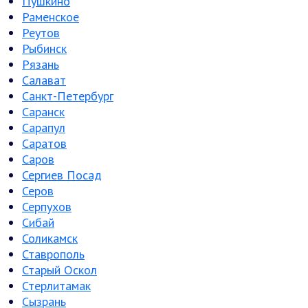
Пушкино
Раменское
Реутов
Рыбинск
Рязань
Салават
Санкт-Петербург
Саранск
Сарапул
Саратов
Саров
Сергиев Посад
Серов
Серпухов
Сибай
Соликамск
Ставрополь
Старый Оскол
Стерлитамак
Сызрань