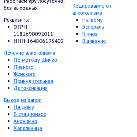
Работаем круглосуточно,
Кодирование от
без выходных
алкоголизма
Реквизиты
На дому
ОГРН
Эспераль
1181690092011
Гипноз
ИНН 164806195402
Вшивание
Лечение алкоголизма
По методу Шичко
Пивного
Женского
Принудительная
Детоксикация
Вывод из запоя
На дому
В стационаре
Анонимно
Капельница