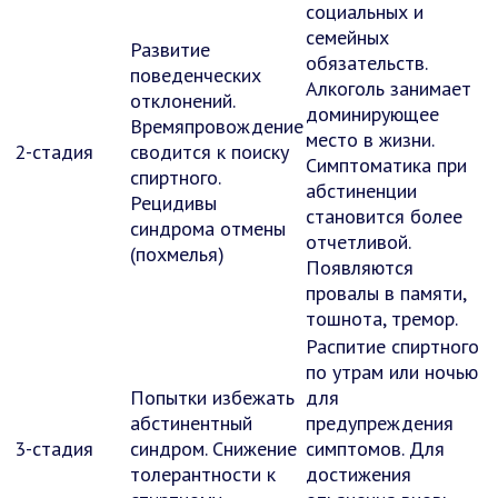
социальных и
семейных
Развитие
обязательств.
поведенческих
Алкоголь занимает
отклонений.
доминирующее
Времяпровождение
место в жизни.
2-стадия
сводится к поиску
Симптоматика при
спиртного.
абстиненции
Рецидивы
становится более
синдрома отмены
отчетливой.
(похмелья)
Появляются
провалы в памяти,
тошнота, тремор.
Распитие спиртного
по утрам или ночью
Попытки избежать
для
абстинентный
предупреждения
3-стадия
синдром. Снижение
симптомов. Для
толерантности к
достижения