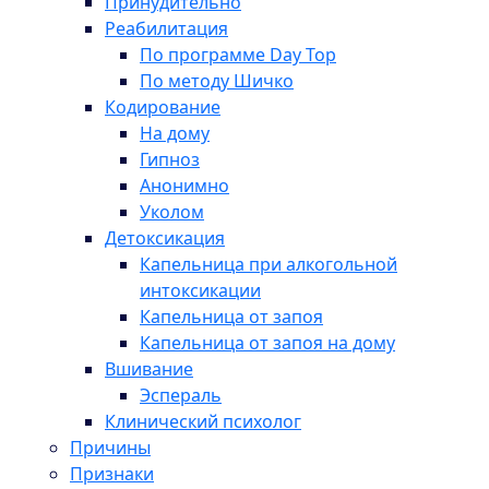
Принудительно
Реабилитация
По программе Day Top
По методу Шичко
Кодирование
На дому
Гипноз
Анонимно
Уколом
Детоксикация
Капельница при алкогольной
интоксикации
Капельница от запоя
Капельница от запоя на дому
Вшивание
Эспераль
Клинический психолог
Причины
Признаки