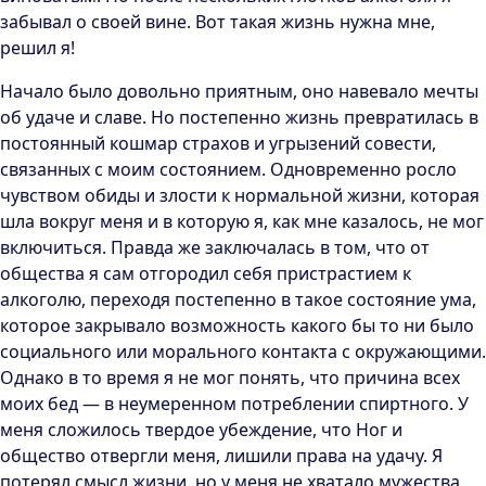
забывал о своей вине. Вот такая жизнь нужна мне,
решил я!
Начало было довольно приятным, оно навевало мечты
об удаче и славе. Но постепенно жизнь превратилась в
постоянный кошмар страхов и угрызений совести,
связанных с моим состоянием. Одновременно росло
чувством обиды и злости к нормальной жизни, которая
шла вокруг меня и в которую я, как мне казалось, не мог
включиться. Правда же заключалась в том, что от
общества я сам отгородил себя пристрастием к
алкоголю, переходя постепенно в такое состояние ума,
которое закрывало возможность какого бы то ни было
социального или морального контакта с окружающими.
Однако в то время я не мог понять, что причина всех
моих бед — в неумеренном потреблении спиртного. У
меня сложилось твердое убеждение, что Ног и
общество отвергли меня, лишили права на удачу. Я
потерял смысл жизни, но у меня не хватало мужества