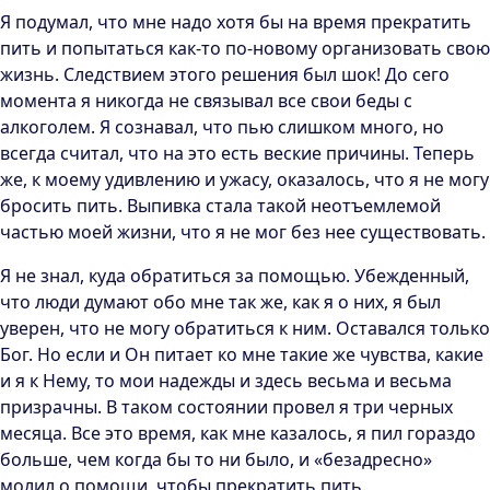
Я подумал, что мне надо хотя бы на время прекратить
пить и попытаться как-то по-новому организовать свою
жизнь. Следствием этого решения был шок! До сего
момента я никогда не связывал все свои беды с
алкоголем. Я сознавал, что пью слишком много, но
всегда считал, что на это есть веские причины. Теперь
же, к моему удивлению и ужасу, оказалось, что я не могу
бросить пить. Выпивка стала такой неотъемлемой
частью моей жизни, что я не мог без нее существовать.
Я не знал, куда обратиться за помощью. Убежденный,
что люди думают обо мне так же, как я о них, я был
уверен, что не могу обратиться к ним. Оставался только
Бог. Но если и Он питает ко мне такие же чувства, какие
и я к Нему, то мои надежды и здесь весьма и весьма
призрачны. В таком состоянии провел я три черных
месяца. Все это время, как мне казалось, я пил гораздо
больше, чем когда бы то ни было, и «безадресно»
молил о помощи, чтобы прекратить пить.