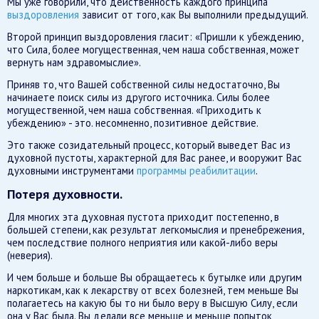
Мы уже говорили, что действенность каждого принципа
выздоровления
зависит от того, как Вы выполнили предыдущий.
Второй принцип выздоровления гласит: «Пришли к убеждению,
что Сила, более могущественная, чем наша собственная, может
вернуть нам здравомыслие».
Приняв то, что Вашей собственной силы недостаточно, Вы
начинаете поиск силы из другого источника. Силы более
могущественной, чем наша собственная. «Приходить к
убеждению» - это. несомненно, позитивное действие.
Это также созидательный процесс, который выведет Вас из
духовной пустоты, характерной для Вас ранее, и вооружит Вас
духовными инструментами
программы реабилитации
.
Потеря духовности.
Для многих эта духовная пустота приходит постепенно, в
большей степени, как результат легкомыслия и пренебрежения,
чем последствие полного неприятия или какой-либо веры
(неверия).
И чем больше и больше Вы обращаетесь к бутылке или другим
наркотикам, как к лекарству от всех болезней, тем меньше Вы
полагаетесь на какую бы то ни было веру в Высшую Силу, если
она у Вас была. Вы делали все меньше и меньше попыток