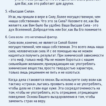
для Вас, как это работает для других.
«Высшая Сила».
Итак, мы пришли в вере в Силу, более могущественную, чем
«наша собственная». Что это за Сила? Назовите ее, как Вы
желаете, как Вам было бы удобно. Ваша Высшая Сила - это
дух Вселенной, Добродетель или Бог, как Вы Его понимаете.
Сила воли - это негативный фактор.
Сила воли, конечно, не является Силой более
могущественной, чем наша собственная. Это всего лишь наша
сила, человеческая сила. И с ее помощью мы не можем
надеяться получить результат. При химической зависимости
- это миф, только миф. Мы не можем бороться с нашим
сильнейшим желанием, принуждающим нас употреблять
химические вещества, просто твердостью характера,
только лишь решением не пить и не колоться.
Когда дела становятся плохи. Вы используете силу воли как
тактику «страха», пытаясь проявить волю и не употреблять,
чтобы дела не стали еще хуже. Эта сосредоточенность на
том, чтобы не употреблять, есть отрицание, отрицающее
поведение. Основа Вашего выздоровления в том, чтобы
заменить страх на веру.