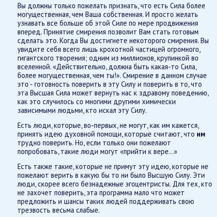
Вы должны только пожелать признать, что есть Сила более
могущественная, чем Ваша собственная. И просто желать
узнавать все больше об этой Силе по мере продвижения
вперед. Принятие смирения позволит Вам стать готовым
сделать это. Когда Вы достигнете некоторого смирения. Вы
увидите себя всего лишь крохотной частицей огромного,
гигантского творения; одним из миллионов, крупинкой во
вселенной. «Действительно, должна быть какая-то Сила,
более могущественная, чем ты!». Смирение в данном случае
это - готовность поверить в эту Силу и поверить в то, что
эта Высшая Сила может вернуть нас к здравому поведению,
как это случилось со многими другими химически
зависимыми людьми, кто искал эту Силу.
Есть люди, которые, во-первых, не могут, как им кажется,
принять идею духовной помощи, которые считают, что
им
трудно поверить. Но, если только они пожелают
попробовать, такие люди могут «прийти к вере...»
Есть также такие, которые не примут эту идею, которые не
пожелают верить в какую бы то ни было Высшую Силу. Эти
люди, скорее всего безнадежные эгоцентристы. Для тех, кто
не захочет поверить, эта программа мало что может
предложить и шансы таких людей поддерживать свою
трезвость весьма слабые.