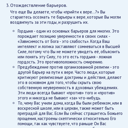
Отождествление барьеров.
Что еще Вы делаете, чтобы «прийти к вере...?» Вы
стараетесь осознать те барьеры к вере, которые Вы могли
воздвигнуть за эти годы, и разрушить их.
Гордыня - один из основных барьеров для многих. Это
порождает позицию уверенности в своих силах -
«Зависимость от Бога - это слабость». Когда Ваш
интеллект и логика заставляют сомневаться в Высшей
Силе, потому что Вы не можете увидеть её, объяснить
или понять эту Силу, то это есть гордыня - ложная
гордость. Это противоположность смирению.
Предубеждение против организованной религии - это
другой барьер на пути к вере. Часто люди, которые
критикуют религиозные доктрины и действия, делают
это в основном для того, чтобы скрыть свою
собственную неуверенность в духовных убеждениях.
Эти люди всегда бывают «против» того и «против»
этого и никогда не бывают «за» что-нибудь.
То, чему Вас учили дома, когда Вы были ребенком, или в
воскресной школе, или в церкви, также может быть
преградой для Вас. Если Вы сейчас страшитесь Божьего
прощения, настроены скептически относительно Его
помощи, так как чувствуете, что раньше Он Вас