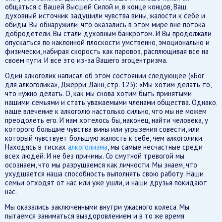
общаться с Вашей Высшей Силой и, в конце концов, Ваш
духовный источник задушили чувства вины, жалости к себе и
обиды. Вы обнаружили, что оказались в этом мире вне потока
добродетели. Вы стали духовным банкротом. И Вы продолжали
опускаться по наклонной плоскости умственно, эмоционально и
физически, набирая скорость как паровоз, расплющивая все на
своем пути. И все это из-за Вашего эгоцентризма.
Один алкоголик написал об этом состоянии следующее («Бог
для алкоголика», Джерри Данн, стр. 123): «Мы хотим делать то,
что нужно делать. О, как мы снова хотим быть принятыми
нашими семьями и стать уважаемыми членами общества. Однако,
наше влечение к алкоголю настолько сильно, что мы не можем
преодолеть его. И нам хотелось бы, наконец, найти человека, у
которого большие чувства вины или угрызения совести, или
который чувствует большую жалость к себе, чем алкоголики.
Находясь в тисках
алкоголизма
, мы самые несчастные среди
всех людей. И не без причины. Со смутной тревогой мы
осознаем, что мы разрушаемся как личности. Мы знаем, что
ухудшается наша способность выполнять свою работу. Наши
семьи отходят от нас или уже ушли, и наши друзья покидают
нас.
Мы оказались заключенными внутри ужасного колеса. Мы
пытаемся заниматься выздоровлением и в то же время