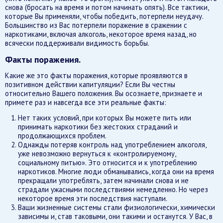
снова (бросать на время и потом начинать опять). Все тактики,
которые Вы применяли, чтобы победить, потерпели неудачу.
Большинство из Вас потерпели поражение в сражении с
наркотиками, включая алкоголь, некоторое время назад, но
всячески поддерживали видимость борьбы.
Факты поражения.
Какие же это факты поражения, которые проявляются в
позитивном действии капитуляции? Если Вы честны
относительно Вашего положения. Вы осознаете, признаете и
примете раз и навсегда все эти реальные факты:
Нет таких условий, при которых Вы можете пить или
принимать наркотики без жестоких страданий и
продолжающихся проблем.
Однажды потеряв контроль над употреблением алкоголя,
уже невозможно вернуться к «контролируемому,
социальному питью». Это относится и к употреблению
наркотиков. Многие люди обманывались, когда они на время
прекращали употреблять, затем начинали снова и не
страдали ужасными последствиями немедленно. Но через
некоторое время эти последствия наступали.
Ваши жизненные системы стали физиологически, химически
зависимы и, став таковыми, они такими и останутся. У Вас, в