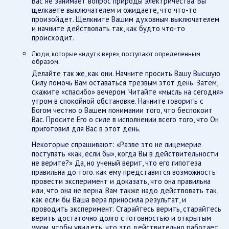
Вас не занимает вопрос природы электричества. Вы
щелкаете выключателем и ожидаете, что что-то
произойдет. Щелкните Вашим духовным выключателем
и начните действовать так, как будто что-то
происходит.
Люди, которые «идут к вере», поступают определенным
образом.
Делайте так же, как они. Начните просить Вашу Высшую
Силу помочь Вам оставаться трезвым этот день. Затем,
скажите «спасибо» вечером. Читайте «мысль на сегодня»
утром в спокойной обстановке. Начните говорить с
Богом честно о Вашем понимании того, что беспокоит
Вас. Просите Его о силе в исполнении всего того, что Он
приготовил для Вас в этот день.
Некоторые спрашивают: «Разве это не лицемерие
поступать «как, если бы», когда Вы в действительности
не верите?» Да, но ученый верит, что его гипотеза
правильна до того. как ему представится возможность
провести эксперимент и доказать, что она правильна
или, что она не верна. Вам также надо действовать так,
как если бы Ваша вера приносила результат, и
проводить эксперимент. Старайтесь верить, старайтесь
верить достаточно долго с готовностью и открытым
умом, чтобы увидеть, что это действительно работает