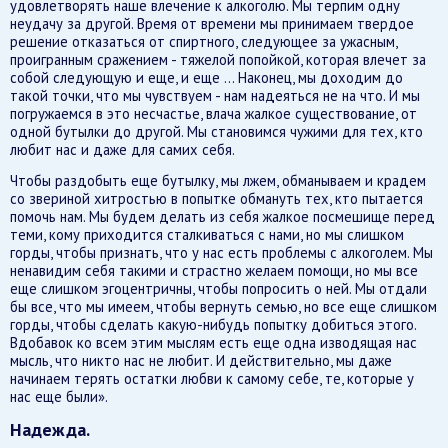
удовлетворять наше влечение к алкоголю. Мы терпим одну
неудачу за другой. Время от времени мы принимаем твердое
решение отказаться от спиртного, следующее за ужасным,
проигранным сражением - тяжелой попойкой, которая влечет за
собой следующую и еще, и еще ... Наконец, мы доходим до
такой точки, что мы чувствуем - нам надеяться не на что. И мы
погружаемся в это несчастье, влача жалкое существование, от
одной бутылки до другой. Мы становимся чужими для тех, кто
любит нас и даже для самих себя.
Чтобы раздобыть еще бутылку, мы лжем, обманываем и крадем
со звериной хитростью в попытке обмануть тех, кто пытается
помочь нам. Мы будем делать из себя жалкое посмешище перед
теми, кому приходится сталкиваться с нами, но мы слишком
горды, чтобы признать, что у нас есть проблемы с алкоголем. Мы
ненавидим себя такими и страстно желаем помощи, но мы все
еще слишком эгоцентричны, чтобы попросить о ней. Мы отдали
бы все, что мы имеем, чтобы вернуть семью, но все еще слишком
горды, чтобы сделать какую-нибудь попытку добиться этого.
Вдобавок ко всем этим мыслям есть еще одна изводящая нас
мысль, что никто нас не любит. И действительно, мы даже
начинаем терять остатки любви к самому себе, те, которые у
нас еще были».
Надежда.