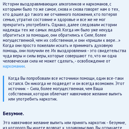
Истории выздоравливающих алкоголиков и наркоманов, с
которыми было то же самое, снова и снова говорят нам о тех,
кто дошел до такого же отчаянного положения, кто потерял
семью, утратил состояние и здоровье и все же не мог
прекратить употреблять. Однако, далее следовали истории
надежды тех же самых людей. Когда им было уже некуда
обратиться за помощью, они обратились к Силе, более
могущественной, чем их собственная, и они «пришли к вере...»
Когда они просто пожелали искать и принимать духовную
помощь, они получили ее. Их выздоровления - это свидетельства
чуда веры и силы веры, которые совершают то, что ни одна
человеческая сила не может сделать, - освобождение от
наркомании
.
Когда Вы попробовали все источники помощи, один все-таки
остался. Он никогда не подведет и он всегда возможен. Этот
источник – Сила, более могущественная, чем Ваша
собственная, которая облегчает навязчивое желание выпить
или употребить наркотик.
Безумие.
Это навязчивое желание выпить или принять наркотик - безумие,
из которого Вы ищете возврат к здравомыслию. Вы отрицаете