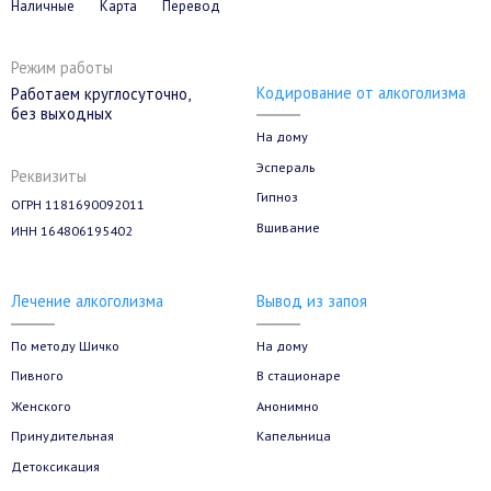
Наличные
Карта
Перевод
Режим работы
Кодирование от алкоголизма
Работаем круглосуточно,
без выходных
На дому
Эспераль
Реквизиты
Гипноз
ОГРН 1181690092011
Вшивание
ИНН 164806195402
Лечение алкоголизма
Вывод из запоя
По методу Шичко
На дому
Пивного
В стационаре
Женского
Анонимно
Принудительная
Капельница
Детоксикация