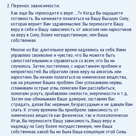
Перенос зависимости.
Как еще Вы «приходите к вере ...?» Когда Вы ощущаете
готовность. Вы начинаете полагаться на Вашу Высшую Силу,
которая вернет Вам здравомыслие. Вы переносите Вашу
веру в себя и Вашу зависимость от алкоголя или наркотиков
на веру в Силу, более могущественную, чем Ваша
собственная.
Многие из Вас длительное время надеялись на себя. Вами
управляло своеволие и чувство, что Вы можете быть
самостоятельными и справляться со всем, что бы ни
случилось. Затем, постепенно, с нарастанием проблем и
неприятностей. Вы обратили свою веру на алкоголь или
наркотики. Вы начали полагаться на химические вещества,
как на решение Ваших проблем. Они успокаивали нервы,
сглаживали острые углы, помогали Вам расслабиться,
помогали уснуть, прибавляли смелости, энергичности и т.д.
Затем они обманывали Ваше доверие, заставляя Вас
страдать, делая Вас нервным, безрассудным и не давали Вам
спать. К этому времени Вы приобрели зависимость от
химических веществ как физически, так и психологически.
Итак, Вы переносите Вашу зависимость, Вашу веру и
надежду на Силу более могущественную, чем Ваша
собственная, какой бы ни была Ваша концепция этой Силы.