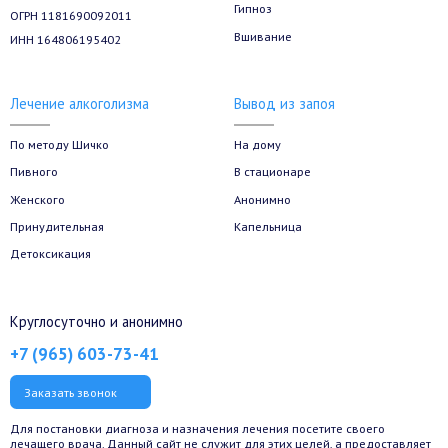
Гипноз
ОГРН 1181690092011
Вшивание
ИНН 164806195402
Лечение алкоголизма
Вывод из запоя
По методу Шичко
На дому
Пивного
В стационаре
Женского
Анонимно
Принудительная
Капельница
Детоксикация
Круглосуточно и анонимно
+7 (965) 603-73-41
Заказать звонок
Для постановки диагноза и назначения лечения посетите своего
лечащего врача. Данный сайт не служит для этих целей, а предоставляет