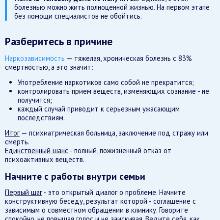
болезнью можно жить полноценной жизнью. На первом этапе
без помощи специалистов не обойтись.
Разберитесь в причине
Наркозависимость
— тяжелая, хроническая болезнь с 83%
смертностью, а это значит:
Употребление наркотиков само собой не прекратится;
контролировать прием веществ, изменяющих сознание - не
получится;
каждый случай приводит к серьезным ужасающим
последствиям.
Итог
— психиатрическая больница, заключение под стражу или
смерть.
Единственный шанс
- полный, пожизненный отказ от
психоактивных веществ.
Начните с работы внутри семьи
Первый шаг
- это открытый диалог о проблеме. Начните
конструктивную беседу, результат которой - соглашение с
зависимым о совместном обращении в клинику. Говорите
спокойно, не повышая голос и не заискивая. Ведите себя, как