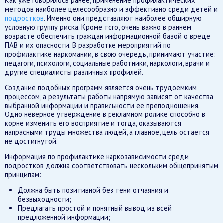
Как уже говорилось ранее, применение профилактических
методов наиболее целесообразно и эффективно среди детей и
подростков
. Именно они представляют наиболее обширную
условную группу риска. Кроме того, очень важно в раннем
возрасте обеспечить граждан информационной базой о вреде
ПАВ и их опасности. В разработке мероприятий по
профилактике наркомании, в свою очередь, принимают участие:
педагоги, психологи, социальные работники, наркологи, врачи и
другие специалисты различных профилей.
Создание подобных программ является очень трудоемким
процессом, а результаты работы напрямую зависят от качества
выбранной информации и правильности ее преподношения.
Одно неверное утверждение в рекламном ролике способно в
корне изменить его восприятие и тогда, оказываются
напрасными труды множества людей, а главное, цель остается
не достигнутой.
Информация по профилактике наркозависимости среди
подростков должна соответствовать нескольким общепринятым
принципам:
Должна быть позитивной без тени отчаяния и
безвыходности;
Предлагать простой и понятный вывод из всей
предложенной информации;