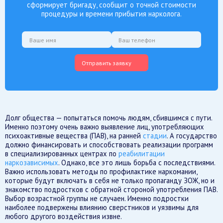
сформирует бригаду, сообщит о точной стоимости
процедуры и времени прибытия нарколога.
Отправить заявку
Долг общества — попытаться помочь людям, сбившимся с пути.
Именно поэтому очень важно выявление лиц, употребляющих
психоактивные вещества (ПАВ), на ранней
стадии
. А государство
должно финансировать и способствовать реализации программ
в специализированных центрах по
реабилитации
наркозависимых
. Однако, все это лишь борьба с последствиями.
Важно использовать методы по профилактике наркомании,
которые будут включать в себя не только пропаганду ЗОЖ, но и
знакомство подростков с обратной стороной употребления ПАВ.
Выбор возрастной группы не случаен. Именно подростки
наиболее подвержены влиянию сверстников и уязвимы для
любого другого воздействия извне.