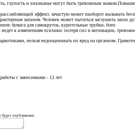
ть, глупость и хихиканье могут быть тревожным знаком.Повыше
 расслабляющий эффект, зачастую может наоборот вызывать бесп
арактерным запахом. Человек может пытаться заглушить запах ду
ием: бумага для самокруток, курительные трубки, бонг.
ведет к изменениям психики: потеря сил и мотивации, тревожн
аркотиками, нельзя недооценивать их вред на организм. Грамот
аботы с зависимыми - 12 лет
е будет опубликован.