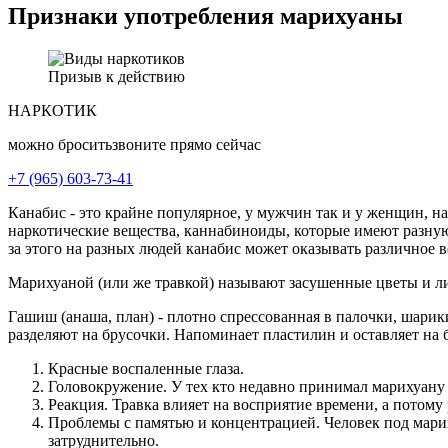
Признаки употребления марихуаны
Призыв к действию
НАРКОТИК
можно бросить
звоните
прямо сейчас
+7 (965) 603-73-41
Канабис - это крайне популярное, у мужчин так и у женщин, на
наркотические вещества, каннабиноиды, которые имеют разную
за этого на разных людей канабис может оказывать различное в
Марихуаной (или же травкой) называют засушенные цветы и лис
Гашиш (анаша, план) - плотно спрессованная в палочки, шари
разделяют на брусочки. Напоминает пластилин и оставляет на 
Красные воспаленные глаза.
Головокружение. У тех кто недавно принимал марихуану
Реакция. Травка влияет на восприятие времени, а потому
Проблемы с памятью и концентрацией. Человек под мариху
затруднительно.