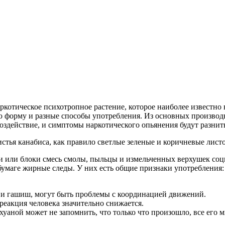
ркотическое психотропное растение, которое наиболее известно 
 форму и разные способы употребления. Из основных производн
оздействие, и симптомы наркотического опьянения будут разнить
тья канабиса, как правило светлые зеленые и коричневые листо
ки или блоки смесь смолы, пыльцы и измельченных верхушек соц
бумаге жирные следы. У них есть общие признаки употребления:
 и гашиш, могут быть проблемы с координацией движений.
 реакция человека значительно снижается.
аной может не запомнить, что только что произошло, все его м