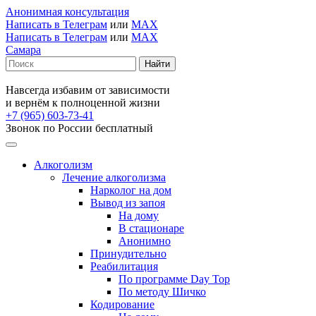
Анонимная консультация
Написать в Телеграм
или
MAX
Написать в Телеграм
или
MAX
Самара
Навсегда избавим от зависимости
и вернём к полноценной жизни
+7 (965) 603-73-41
Звонок по России бесплатный
Алкоголизм
Лечение алкоголизма
Нарколог на дом
Вывод из запоя
На дому
В стационаре
Анонимно
Принудительно
Реабилитация
По программе Day Top
По методу Шичко
Кодирование