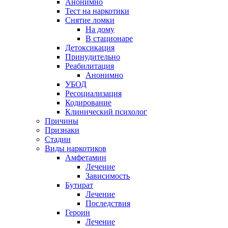
Анонимно
Тест на наркотики
Снятие ломки
На дому
В стационаре
Детоксикация
Принудительно
Реабилитация
Анонимно
УБОД
Ресоциализация
Кодирование
Клинический психолог
Причины
Признаки
Стадии
Виды наркотиков
Амфетамин
Лечение
Зависимость
Бутират
Лечение
Последствия
Героин
Лечение