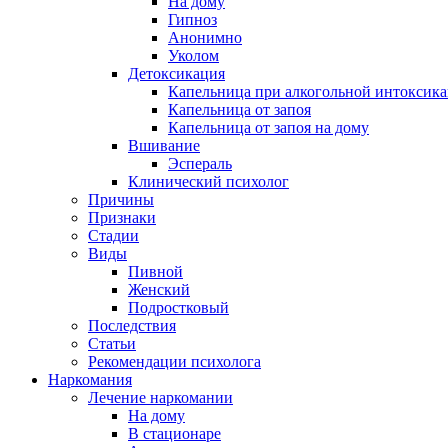
На дому
Гипноз
Анонимно
Уколом
Детоксикация
Капельница при алкогольной интоксик
Капельница от запоя
Капельница от запоя на дому
Вшивание
Эспераль
Клинический психолог
Причины
Признаки
Стадии
Виды
Пивной
Женский
Подростковый
Последствия
Статьи
Рекомендации психолога
Наркомания
Лечение наркомании
На дому
В стационаре