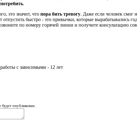
употребить
.
о, это значит, что
пора бить тревогу
. Даже если человек смог 
ет отпустить быстро - это привычки, которые вырабатывались г
позвоните по номеру горячей линии и получите консультацию со
аботы с зависимыми - 12 лет
е будет опубликован.