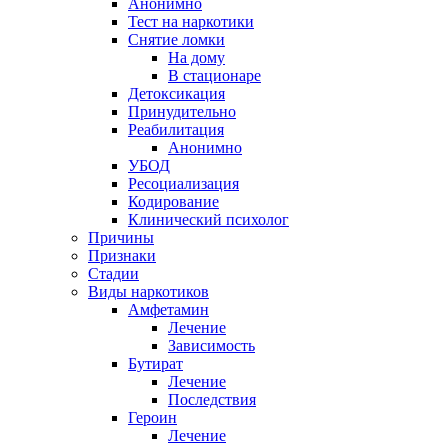
Анонимно
Тест на наркотики
Снятие ломки
На дому
В стационаре
Детоксикация
Принудительно
Реабилитация
Анонимно
УБОД
Ресоциализация
Кодирование
Клинический психолог
Причины
Признаки
Стадии
Виды наркотиков
Амфетамин
Лечение
Зависимость
Бутират
Лечение
Последствия
Героин
Лечение