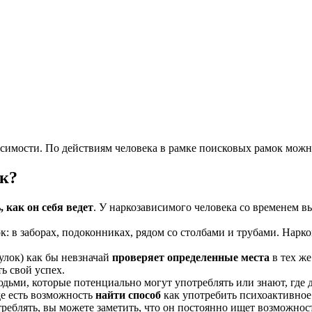
симости. По действиям человека в рамке поисковых рамок можно
ек?
 как он себя ведет
. У наркозависимого человека со временем 
ок: в заборах, подоконниках, рядом со столбами и трубами. Нарк
улок) как бы невзначай
проверяет определенные места
в тех же
ь свой успех.
дьми, которые потенциально могут употреблять или знают, где 
е есть возможность
найти способ
как употребить психоактивное
еблять, вы можете заметить, что он постоянно ищет возможност