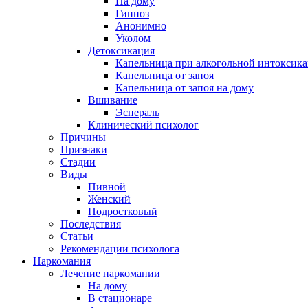
На дому
Гипноз
Анонимно
Уколом
Детоксикация
Капельница при алкогольной интоксик
Капельница от запоя
Капельница от запоя на дому
Вшивание
Эспераль
Клинический психолог
Причины
Признаки
Стадии
Виды
Пивной
Женский
Подростковый
Последствия
Статьи
Рекомендации психолога
Наркомания
Лечение наркомании
На дому
В стационаре