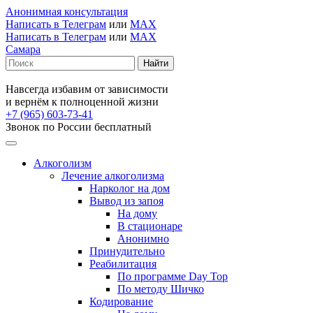
Анонимная консультация
Написать в Телеграм
или
MAX
Написать в Телеграм
или
MAX
Самара
Навсегда избавим от зависимости
и вернём к полноценной жизни
+7 (965) 603-73-41
Звонок по России бесплатный
Алкоголизм
Лечение алкоголизма
Нарколог на дом
Вывод из запоя
На дому
В стационаре
Анонимно
Принудительно
Реабилитация
По программе Day Top
По методу Шичко
Кодирование