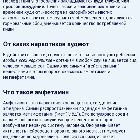
Последствия употребления закладываются
куда глубже, чем
простое похудение
. Точно так же и запойные алкоголики со
временем худеют, несмотря на калорийность многих
алкогольных напитков. Нарушается обмен веществ, появляются
гормональные сбои, уменьшается количество потребляемой
пищи.
От каких наркотиков худеют
В действительности, теряют в весе от затяжного употребления
вообще всех наркотиков
- организм в любом случае лишается сил,
человек меньше ест. Однако же самыми “действенными”
веществами в этом вопросе оказались амфетамин и
метамфетамин.
Что такое амфетамин
Амфетамин - это наркотическое вещество, соединение
эфедрина. Самым распространенным подвидом амфетамина
является метамфетамин (“мет”, ”лёд”). Это популярное среди
наркоманов психостимулирующее вещество, которое
возбуждает нервную систему человека. Оно увеличивает
активность нейрорецепторов головного мозга, стимулирует
выделение норадреналина. Появляются силы, исчезает