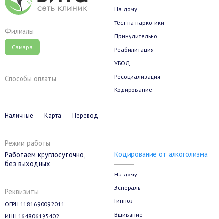
На дому
Тест на наркотики
Филиалы
Принудительно
Самара
Реабилитация
УБОД
Ресоциализация
Способы оплаты
Кодирование
Наличные
Карта
Перевод
Режим работы
Кодирование от алкоголизма
Работаем круглосуточно,
без выходных
На дому
Эспераль
Реквизиты
Гипноз
ОГРН 1181690092011
Вшивание
ИНН 164806195402