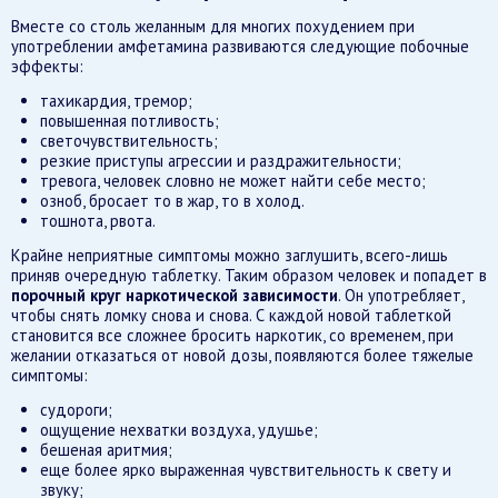
Вместе со столь желанным для многих похудением при
употреблении амфетамина развиваются следующие побочные
эффекты:
тахикардия, тремор;
повышенная потливость;
светочувствительность;
резкие приступы агрессии и раздражительности;
тревога, человек словно не может найти себе место;
озноб, бросает то в жар, то в холод.
тошнота, рвота.
Крайне неприятные симптомы можно заглушить, всего-лишь
приняв очередную таблетку. Таким образом человек и попадет в
порочный круг наркотической зависимости
. Он употребляет,
чтобы снять ломку снова и снова. С каждой новой таблеткой
становится все сложнее бросить наркотик, со временем, при
желании отказаться от новой дозы, появляются более тяжелые
симптомы:
судороги;
ощущение нехватки воздуха, удушье;
бешеная аритмия;
еще более ярко выраженная чувствительность к свету и
звуку;