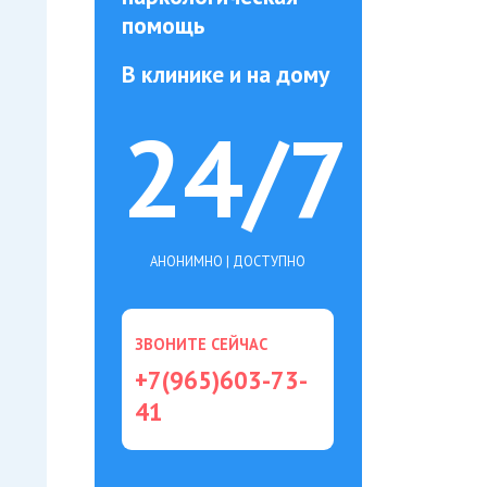
помощь
В клинике и на дому
24/7
АНОНИМНО | ДОСТУПНО
ЗВОНИТЕ СЕЙЧАС
+7(965)603-73-
41