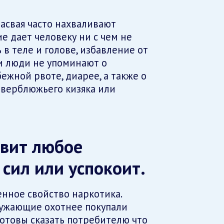
асвая часто нахваливают
ие дает человеку ни с чем не
 в теле и голове, избавление от
ти люди не упоминают о
ежной рвоте, диарее, а также о
з верблюжьего кизяка или
авит любое
 сил или успокоит.
енное свойство наркотика.
ружающие охотнее покупали
готовы сказать потребителю что