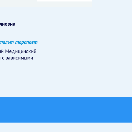
алиевна
ештальт терапевт
ый Медицинский
 с зависимыми -