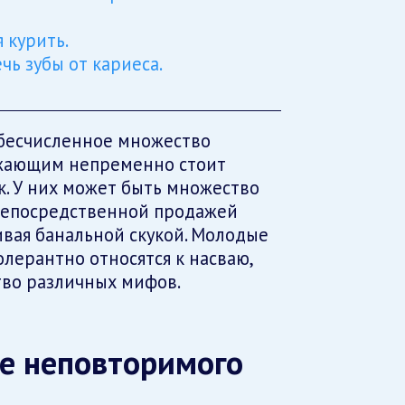
 курить.
чь зубы от кариеса.
бесчисленное множество
ужающим непременно стоит
к. У них может быть множество
 непосредственной продажей
ивая банальной скукой. Молодые
лерантно относятся к насваю,
тво различных мифов.
е неповторимого