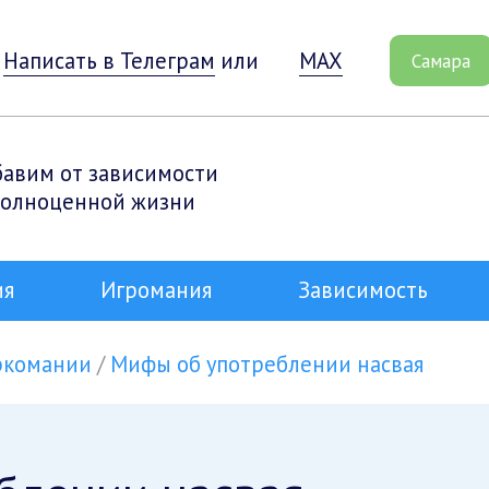
Написать в Телеграм
или
MAX
Самара
бавим от зависимости
полноценной жизни
ия
Игромания
Зависимость
аркомании
Мифы об употреблении насвая