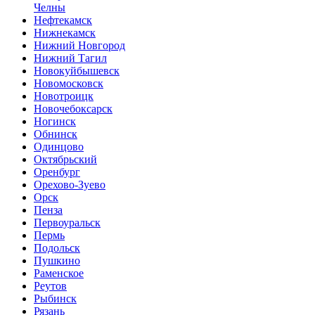
Челны
Нефтекамск
Нижнекамск
Нижний Новгород
Нижний Тагил
Новокуйбышевск
Новомосковск
Новотроицк
Новочебоксарск
Ногинск
Обнинск
Одинцово
Октябрьский
Оренбург
Орехово-Зуево
Орск
Пенза
Первоуральск
Пермь
Подольск
Пушкино
Раменское
Реутов
Рыбинск
Рязань