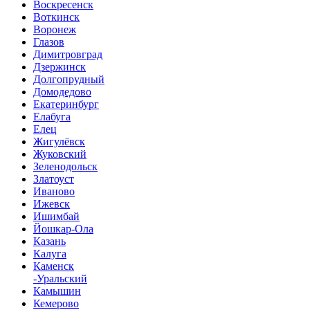
Воскресенск
Воткинск
Воронеж
Глазов
Димитровград
Дзержинск
Долгопрудный
Домодедово
Екатеринбург
Елабуга
Елец
Жигулёвск
Жуковский
Зеленодольск
Златоуст
Иваново
Ижевск
Ишимбай
Йошкар-Ола
Казань
Калуга
Каменск
-Уральский
Камышин
Кемерово