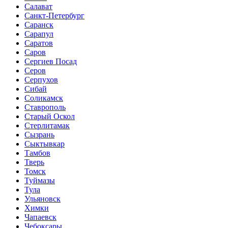
Салават
Санкт-Петербург
Саранск
Сарапул
Саратов
Саров
Сергиев Посад
Серов
Серпухов
Сибай
Соликамск
Ставрополь
Старый Оскол
Стерлитамак
Сызрань
Сыктывкар
Тамбов
Тверь
Томск
Туймазы
Тула
Ульяновск
Химки
Чапаевск
Чебоксары