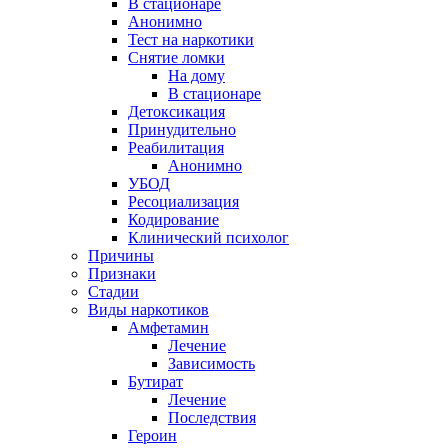
В стационаре
Анонимно
Тест на наркотики
Снятие ломки
На дому
В стационаре
Детоксикация
Принудительно
Реабилитация
Анонимно
УБОД
Ресоциализация
Кодирование
Клинический психолог
Причины
Признаки
Стадии
Виды наркотиков
Амфетамин
Лечение
Зависимость
Бутират
Лечение
Последствия
Героин