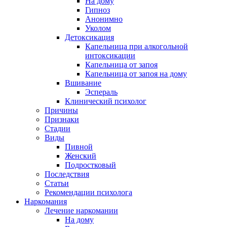
На дому
Гипноз
Анонимно
Уколом
Детоксикация
Капельница при алкогольной
интоксикации
Капельница от запоя
Капельница от запоя на дому
Вшивание
Эспераль
Клинический психолог
Причины
Признаки
Стадии
Виды
Пивной
Женский
Подростковый
Последствия
Статьи
Рекомендации психолога
Наркомания
Лечение наркомании
На дому