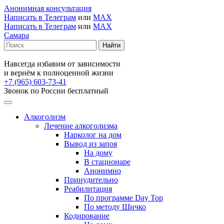
Анонимная консультация
Написать в Телеграм
или
MAX
Написать в Телеграм
или
MAX
Самара
Навсегда избавим от зависимости
и вернём к полноценной жизни
+7 (965) 603-73-41
Звонок по России бесплатный
Алкоголизм
Лечение алкоголизма
Нарколог на дом
Вывод из запоя
На дому
В стационаре
Анонимно
Принудительно
Реабилитация
По программе Day Top
По методу Шичко
Кодирование