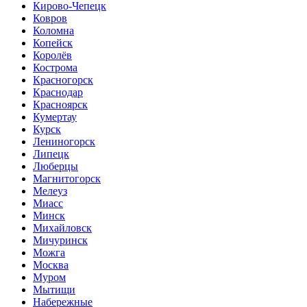
Кирово-Чепецк
Ковров
Коломна
Копейск
Королёв
Кострома
Красногорск
Краснодар
Красноярск
Кумертау
Курск
Лениногорск
Липецк
Люберцы
Магнитогорск
Мелеуз
Миасс
Минск
Михайловск
Мичуринск
Можга
Москва
Муром
Мытищи
Набережные