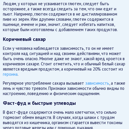
Людям, у которых не усваивается глютен, следует быть
осторожнее, а также всегда следить за тем, что они едят и
пьют. Например, глютен содержится в не дистиллированном
пиве из зерен. Или другими словами, глютен содержится в
пшенице, ячмене и ржи, значит, следует избегать напитков,
которые были изготовлены с добавлением таких продуктов.
Коричневый сахар
Если у человека наблюдается зависимость, то он не имеет
контроля над ситуацией и над своими действиями, что может
быть очень опасно. Многие даже не знают, какой вред кроется в
коричневом сахаре. Стоит отметить, что и обычный белый сахар
является вредным продуктом, а коричневый на 20% состоит из
героина
.
Регулярное употребление сахара вызывает
зависимость
, а также
лень и чувство тревоги. Признаки зависимости обычно видны по
настроению, поведению и физическим ощущениям.
Фаст-фуд и быстрые углеводы
В фаст-фуде содержится очень мало клетчатки, что сильно
тормозит обмен веществ. В случаях, когда шлаки с трудом
выводятся из кишечника, организм старается вывести токсины
через потовые железы или с помощью дыхания.