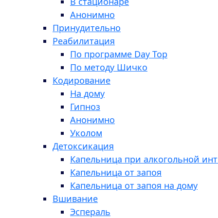
В стационаре
Анонимно
Принудительно
Реабилитация
По программе Day Top
По методу Шичко
Кодирование
На дому
Гипноз
Анонимно
Уколом
Детоксикация
Капельница при алкогольной ин
Капельница от запоя
Капельница от запоя на дому
Вшивание
Эспераль