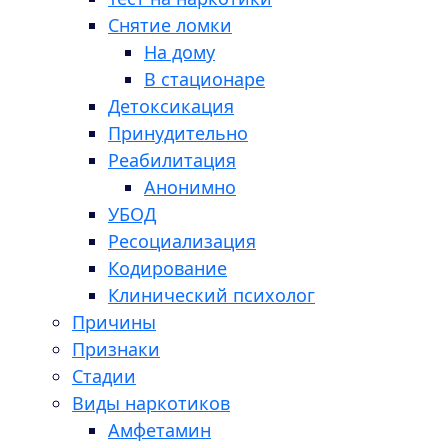
Снятие ломки
На дому
В стационаре
Детоксикация
Принудительно
Реабилитация
Анонимно
УБОД
Ресоциализация
Кодирование
Клинический психолог
Причины
Признаки
Стадии
Виды наркотиков
Амфетамин