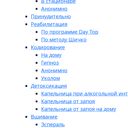
В стационаре
Анонимно
Принудительно
Реабилитация
По программе Day Top
По методу Шичко
Кодирование
На дому
Гипноз
Анонимно
Уколом
Детоксикация
Капельница при алкогольной ин
Капельница от запоя
Капельница от запоя на дому
Вшивание
Эспераль