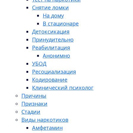
Снятие ломки
На дому
В стационаре
Детоксикация
Принудительно
Реабилитация
Анонимно
УБОД
Ресоциализация
Кодирование
Клинический психолог
Причины
Признаки
Стадии
Виды наркотиков
Амфетамин