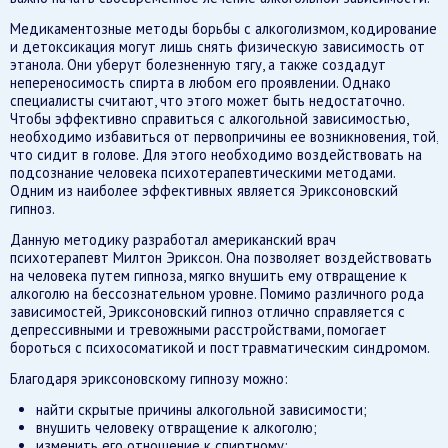
Медикаментозные методы борьбы с алкоголизмом, кодирование
и детоксикация могут лишь снять физическую зависимость от
этанола. Они уберут болезненную тягу, а также создадут
непереносимость спирта в любом его проявлении. Однако
специалисты считают, что этого может быть недостаточно.
Чтобы эффективно справиться с алкогольной зависимостью,
необходимо избавиться от первопричины ее возникновения, той,
что сидит в голове. Для этого необходимо воздействовать на
подсознание человека психотерапевтическими методами.
Одним из наиболее эффективных является Эриксоновский
гипноз.
Данную методику разработал американский врач
психотерапевт Милтон Эриксон. Она позволяет воздействовать
на человека путем гипноза, мягко внушить ему отвращение к
алкоголю на бессознательном уровне. Помимо различного рода
зависимостей, Эриксоновский гипноз отлично справляется с
депрессивными и тревожными расстройствами, помогает
бороться с психосоматикой и посттравматическим синдромом.
Благодаря эриксоновскому гипнозу можно:
найти скрытые причины алкогольной зависимости;
внушить человеку отвращение к алкоголю;
изменить его отношение к спиртному;