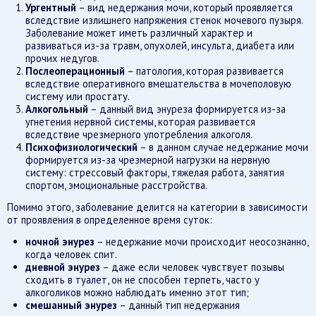
Ургентный
– вид недержания мочи, который проявляется
вследствие излишнего напряжения стенок мочевого пузыря.
Заболевание может иметь различный характер и
развиваться из-за травм, опухолей, инсульта, диабета или
прочих недугов.
Послеоперационный
– патология, которая развивается
вследствие оперативного вмешательства в мочеполовую
систему или простату.
Алкогольный
– данный вид энуреза формируется из-за
угнетения нервной системы, которая развивается
вследствие чрезмерного употребления алкоголя.
Психофизиологический
– в данном случае недержание мочи
формируется из-за чрезмерной нагрузки на нервную
систему: стрессовый факторы, тяжелая работа, занятия
спортом, эмоциональные расстройства.
Помимо этого, заболевание делится на категории в зависимости
от проявления в определенное время суток:
ночной энурез
– недержание мочи происходит неосознанно,
когда человек спит.
дневной энурез
– даже если человек чувствует позывы
сходить в туалет, он не способен терпеть, часто у
алкоголиков можно наблюдать именно этот тип;
смешанный энурез
– данный тип недержания