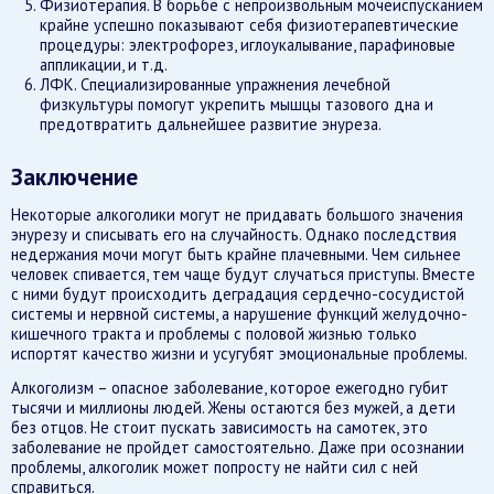
Физиотерапия. В борьбе с непроизвольным мочеиспусканием
крайне успешно показывают себя физиотерапевтические
процедуры: электрофорез, иглоукалывание, парафиновые
аппликации, и т.д.
ЛФК. Специализированные упражнения лечебной
физкультуры помогут укрепить мышцы тазового дна и
предотвратить дальнейшее развитие энуреза.
Заключение
Некоторые алкоголики могут не придавать большого значения
энурезу и списывать его на случайность. Однако последствия
недержания мочи могут быть крайне плачевными. Чем сильнее
человек спивается, тем чаще будут случаться приступы. Вместе
с ними будут происходить деградация сердечно-сосудистой
системы и нервной системы, а нарушение функций желудочно-
кишечного тракта и проблемы с половой жизнью только
испортят качество жизни и усугубят эмоциональные проблемы.
Алкоголизм – опасное заболевание, которое ежегодно губит
тысячи и миллионы людей. Жены остаются без мужей, а дети
без отцов. Не стоит пускать зависимость на самотек, это
заболевание не пройдет самостоятельно. Даже при осознании
проблемы, алкоголик может попросту не найти сил с ней
справиться.