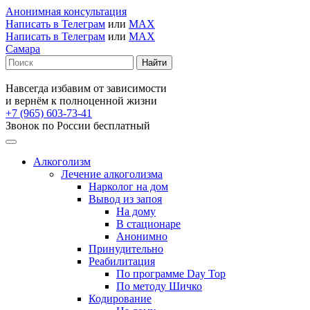
Анонимная консультация
Написать в Телеграм
или
MAX
Написать в Телеграм
или
MAX
Самара
Навсегда избавим от зависимости
и вернём к полноценной жизни
+7 (965) 603-73-41
Звонок по России бесплатный
Алкоголизм
Лечение алкоголизма
Нарколог на дом
Вывод из запоя
На дому
В стационаре
Анонимно
Принудительно
Реабилитация
По программе Day Top
По методу Шичко
Кодирование