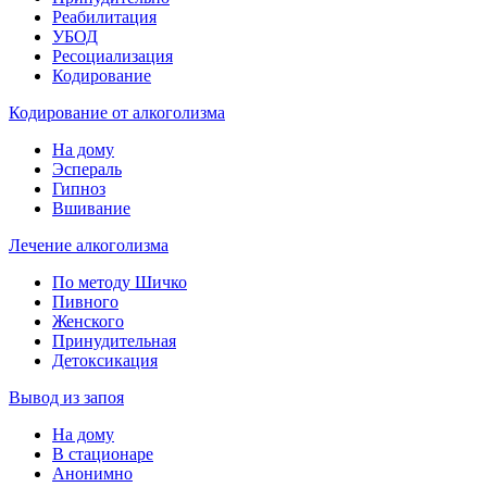
Реабилитация
УБОД
Ресоциализация
Кодирование
Кодирование от алкоголизма
На дому
Эспераль
Гипноз
Вшивание
Лечение алкоголизма
По методу Шичко
Пивного
Женского
Принудительная
Детоксикация
Вывод из запоя
На дому
В стационаре
Анонимно