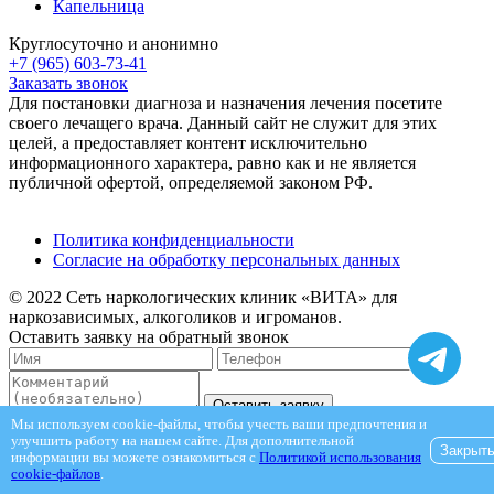
Капельница
Круглосуточно и анонимно
+7 (965) 603-73-41
Заказать звонок
Для постановки диагноза и назначения лечения посетите
своего лечащего врача. Данный сайт не служит для этих
целей, а предоставляет контент исключительно
информационного характера, равно как и не является
публичной офертой, определяемой законом РФ.
Политика конфиденциальности
Согласие на обработку персональных данных
© 2022 Сеть наркологических клиник «ВИТА» для
наркозависимых, алкоголиков и игроманов.
Оставить заявку на обратный звонок
Оставить заявку
Мы используем cookie-файлы, чтобы учесть ваши предпочтения и
Полностью анонимно.
улучшить работу на нашем сайте. Для дополнительной
Я принимаю и даю
согласие на обработку моих персональных
Закрыт
информации вы можете ознакомиться с
Политикой использования
данных
в соответствии с
Политикой конфиденциальности
cookie-файлов
.
Выберите город: