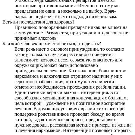
У любых медикаментозных препаратов имеются
некоторые противопоказания. Именно поэтому мы
предлагаем не один, а несколько на выбор. Врач-
нарколог подберет тот, что подходит именно вам.
Есть ли последствия для здоровья?
Правильно подобранный препарат никак не влияет на
самочувствие. Разумеется, при условии что человек не
принимает алкоголь.
Близкий человек не хочет лечиться, что делать?
Если речь идет о силовом принуждении, то согласно
закону, только в случае агрессивного поведения
зависимого, которое несет серьезную опасность для
окружающих, может быть использовано
принудительное лечение. К сожалению, большинство
наркоманов и алкоголиков отрицают наличие у них
серьезного заболевания, поэтому категорически
отметают необходимость прохождения реабилитации.
Единственный верный выход – интервенция. Это
своеобразная мотивационная консультация с больным,
цель которой – убеждение на позитивное восприятие
лечения. В домашних условиях врачи-психологи при
поддержке родственников проводят беседу, во время
которой, задают личные вопросы, предоставляют
нужные доводы, рассказывая меткие примеры из жизни
и лечения наркоманов. Интервенция позволяет открыть