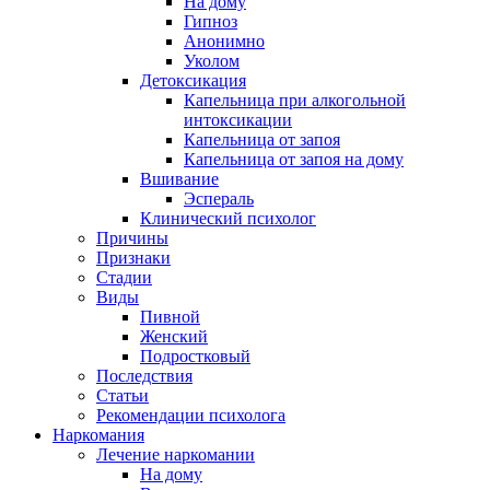
На дому
Гипноз
Анонимно
Уколом
Детоксикация
Капельница при алкогольной
интоксикации
Капельница от запоя
Капельница от запоя на дому
Вшивание
Эспераль
Клинический психолог
Причины
Признаки
Стадии
Виды
Пивной
Женский
Подростковый
Последствия
Статьи
Рекомендации психолога
Наркомания
Лечение наркомании
На дому