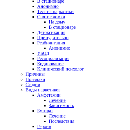
В стационаре
Анонимно
Тест на наркотики
Снятие ломки
На дому
В стационаре
Детоксикация
Принудительно
Реабилитация
Анонимно
УБОД
Ресоциализация
Кодирование
Клинический психолог
Причины
Признаки
Стадии
Виды наркотиков
Амфетамин
Лечение
Зависимость
Бутират
Лечение
Последствия
Героин