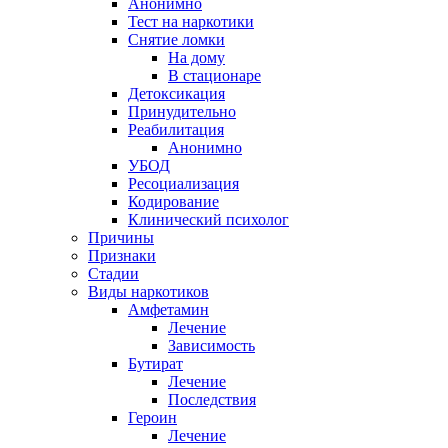
Анонимно
Тест на наркотики
Снятие ломки
На дому
В стационаре
Детоксикация
Принудительно
Реабилитация
Анонимно
УБОД
Ресоциализация
Кодирование
Клинический психолог
Причины
Признаки
Стадии
Виды наркотиков
Амфетамин
Лечение
Зависимость
Бутират
Лечение
Последствия
Героин
Лечение