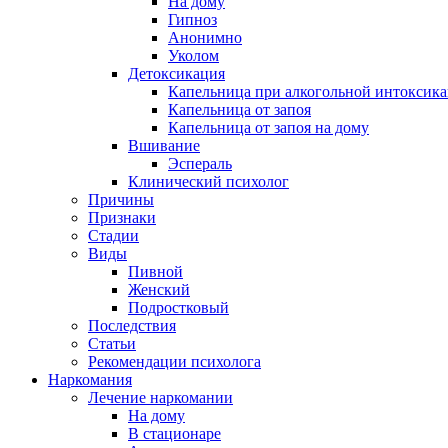
На дому
Гипноз
Анонимно
Уколом
Детоксикация
Капельница при алкогольной интоксик
Капельница от запоя
Капельница от запоя на дому
Вшивание
Эспераль
Клинический психолог
Причины
Признаки
Стадии
Виды
Пивной
Женский
Подростковый
Последствия
Статьи
Рекомендации психолога
Наркомания
Лечение наркомании
На дому
В стационаре