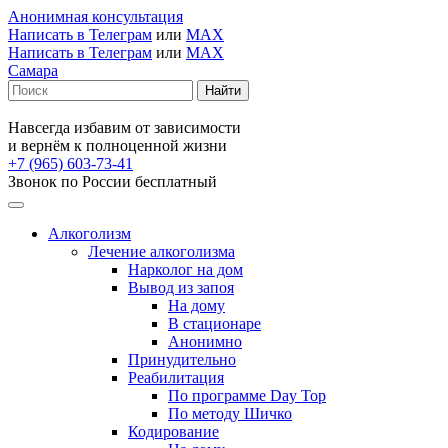
Анонимная консультация
Написать в Телеграм
или
MAX
Написать в Телеграм
или
MAX
Самара
Навсегда избавим от зависимости
и вернём к полноценной жизни
+7 (965) 603-73-41
Звонок по России бесплатный
Алкоголизм
Лечение алкоголизма
Нарколог на дом
Вывод из запоя
На дому
В стационаре
Анонимно
Принудительно
Реабилитация
По программе Day Top
По методу Шичко
Кодирование